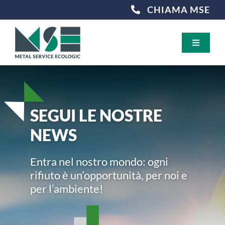
Salta
CHIAMA MSE
al
contenuto
Toggle
Navigati
CHI SIAMO
SEGUI LE NOSTRE
I NOSTRI SERVIZI
NEWS
RIFIUTI TRATTATI
Entra nel nostro mondo: ogni
CERTIFICAZIONI
rifiuto è un’opportunità, per noi e
per l’ambiente!
NEWS