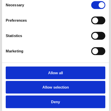
Le nostre Certificazioni: una nuova politica
Necessary
Selection
per qualità e ambiente.
14 Gennaio 2024
Preferences
MSE, a seguito del processo di evoluzione e
cambiamento che ha riguardato l’Azienda in
Statistics
questo ultimo anno, ha conseguito l’ottenimento
della...
Marketing
Scopri di più >
Allow all
Allow selection
Deny