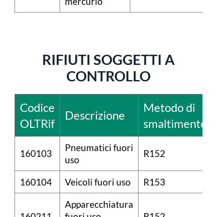
mercurio
RIFIUTI SOGGETTI A
CONTROLLO
Codice
Metodo di
Descrizione
OLTRif
smaltimento
Pneumatici fuori
160103
R152
uso
160104
Veicoli fuori uso
R153
Apparecchiatura
160211
fuori uso,
R152