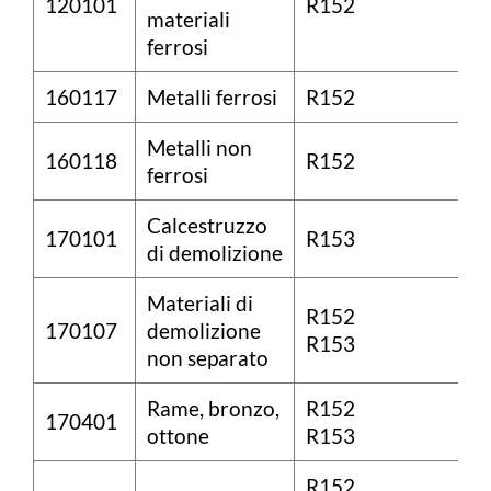
120101
R152
materiali
ferrosi
160117
Metalli ferrosi
R152
Metalli non
160118
R152
ferrosi
Calcestruzzo
170101
R153
di demolizione
Materiali di
R152
170107
demolizione
R153
non separato
Rame, bronzo,
R152
170401
ottone
R153
R152