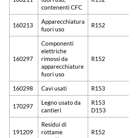
contenenti CFC
Apparecchiatura
160213
R152
fuori uso
Componenti
elettriche
160297
rimossi da
R152
apparecchiature
fuori uso
160298
Cavi usati
R153
Legno usato da
R153
170297
cantieri
D153
Residui di
191209
rottame
R152