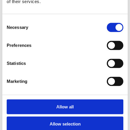
of their services.
non
170998
selezionati (es.
R152
legno, carta,
Consent
Necessary
plastica, ecc)
Selection
Rifiuti di
Preferences
191002
metalli non
R152
ferrosi
Statistics
Carta e
200101
R153
cartone
Marketing
200102
Vetro
R153
Rifiuti
200201
R152
Allow all
biodegradabili
Rifiuti
Allow selection
200307
D153