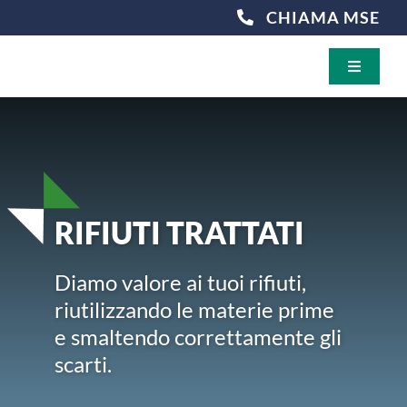
Salta
CHIAMA MSE
al
contenuto
Toggle
Navigati
CHI SIAMO
I NOSTRI SERVIZI
RIFIUTI TRATTATI
RIFIUTI TRATTATI
Diamo valore ai tuoi rifiuti,
CERTIFICAZIONI
riutilizzando le materie prime
e smaltendo correttamente gli
NEWS
scarti.