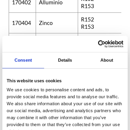
170402
Alluminio
R153
R152
170404
Zinco
R153
R152
170405
Ferro e acciaio
R153
R152
Consent
Details
About
170406
Stagno
R153
R152
This website uses cookies
170407
Metalli misti
R153
We use cookies to personalise content and ads, to
provide social media features and to analyse our traffic.
Materiale di
We also share information about your use of our site with
170506
scavo non
R152
our social media, advertising and analytics partners who
inquinato
may combine it with other information that you’ve
provided to them or that they’ve collected from your use
Rifiuti edili